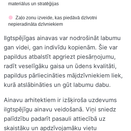
materiālus un stratēģijas
Zaļo zonu izveide, kas piedāvā dzīvotni
nepieradināta dzīvniekiem
Ilgtspējīgas ainavas var nodrošināt labumu
gan videi, gan indivīdu kopienām. Šie var
papildus atbalstīt apgriezt piesārņojumu,
radīt veselīgāku gaisa un ūdens kvalitāti,
papildus pārliecināties mājdzīvniekiem liek,
kurā atslābināties un gūt labumu dabu.
Ainavu arhitektiem ir izšķiroša uzdevums
ilgtspējīgu ainavu veidošanā. Viņi sniedz
palīdzību padarīt pasauli attiecībā uz
skaistāku un apdzīvojamāku vietu