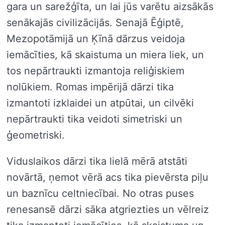
gara un sarežģīta, un lai jūs varētu aizsākās
senākajās civilizācijās. Senajā Ēģiptē,
Mezopotāmijā un Ķīnā dārzus veidoja
iemācīties, kā skaistuma un miera liek, un
tos nepārtraukti izmantoja reliģiskiem
nolūkiem. Romas impērijā dārzi tika
izmantoti izklaidei un atpūtai, un cilvēki
nepārtraukti tika veidoti simetriski un
ģeometriski.
Viduslaikos dārzi tika lielā mērā atstāti
novārtā, ņemot vērā acs tika pievērsta piļu
un baznīcu celtniecībai. No otras puses
renesansē dārzi sāka atgriezties un vēlreiz