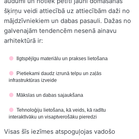
audumi un notiek pētīti jauni domāšanas
šķirņu veidi attiecībā uz attiecībām daži no
mājdzīvniekiem un dabas pasauli. Dažas no
galvenajām tendencēm nesenā ainavu
arhitektūrā ir:
Ilgtspējīgu materiālu un prakses lietošana
Pietiekami daudz izrunā telpu un zaļās
infrastruktūras izveide
Mākslas un dabas sajaukšana
Tehnoloģiju lietošana, kā veids, kā radītu
interaktīvāku un visaptverošāku pieredzi
Visas šīs iezīmes atspoguļojas vadošo