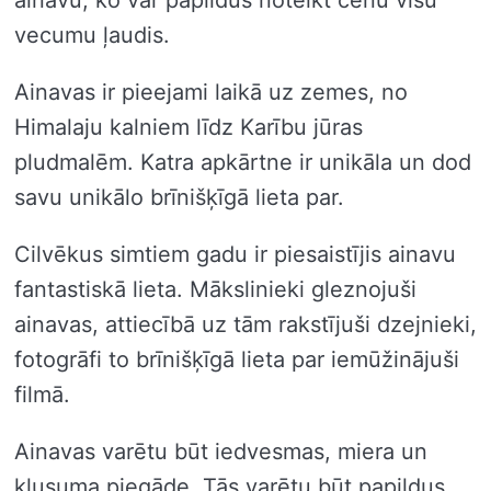
ainavu, ko var papildus noteikt cenu visu
vecumu ļaudis.
Ainavas ir pieejami laikā uz zemes, no
Himalaju kalniem līdz Karību jūras
pludmalēm. Katra apkārtne ir unikāla un dod
savu unikālo brīnišķīgā lieta par.
Cilvēkus simtiem gadu ir piesaistījis ainavu
fantastiskā lieta. Mākslinieki gleznojuši
ainavas, attiecībā uz tām rakstījuši dzejnieki,
fotogrāfi to brīnišķīgā lieta par iemūžinājuši
filmā.
Ainavas varētu būt iedvesmas, miera un
klusuma piegāde. Tās varētu būt papildus