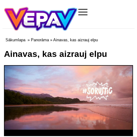
≡
Vepav.com
Sākumlapa
»
Panorāma
» Ainavas, kas aizrauj elpu
Ainavas, kas aizrauj elpu