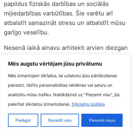
papildus fiziskās darbības un sociālās
mijiedarbības varbūtības. Šie varētu arī
atbalstīt samazināt stresu un atbalstīt mūsu
garīgo veselību.
Nesenā laikā ainavu arhitekti arvien diezgan
daudz asi apzinās nepieciešamību piedāvāt
Mēs augstu vērtējam jūsu privātumu
aizsardzību dabisko vidi. Ka viņiem bija
darbojas, kā veids, kā radītu ilgtspējīgus
Mēs izmantojam sīkfailus, lai uzlabotu jūsu pārlūkošanas
dizainus, kas samazinās cilvēka kustības
pieredzi, rādītu personalizētas reklāmas vai saturu un
ietekmi pie vidi. Ka viņiem bija savos
analizētu mūsu trafiku. Noklikšķinot uz "Pieņemt visu", jūs
dizainos izmanto papildus vietējos augus un
piekrītat sīkdatņu izmantošanai.
Sīkdatņu politika
citus ilgtspējīgus materiālus.
Pielāgot
Noraidīt visu
Pieņemt visus
Ainavu struktūra ir disciplīna, kas bez gala