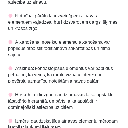
attiecībā uz ainavu.
Noturība: pārāk daudzveidīgiem ainavas
elementiem vajadzētu būt līdzsvarotiem dārgs, šķirnes
un krāsas ziņā.
Atkārtošana: noteiktu elementu atkārtošana var
papildus atbalstīt radīt ainavā sakārtotības un ritma
sajūtu.
Atšķirība: kontrastējošus elementus var papildus
peļņa no, kā veids, kā radītu vizuālu interesi un
pievērstu uzmanību noteiktām ainavas daļām.
Hierarhija: diezgan daudz ainavas laika apstākļi ir
jāsakārto hierarhijā, un pāris laika apstākļi ir
dominējošāki attiecībā uz citiem.
Izmērs: daudzskaitlīgu ainavas elementu mērogam
jāatbilst laukumi lielumam.