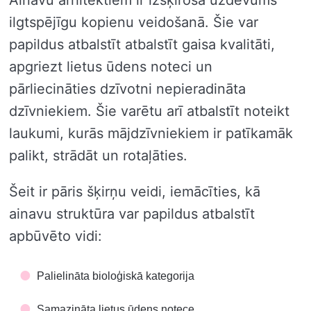
Ainavu arhitektiem ir izšķiroša uzdevums
ilgtspējīgu kopienu veidošanā. Šie var
papildus atbalstīt atbalstīt gaisa kvalitāti,
apgriezt lietus ūdens noteci un
pārliecināties dzīvotni nepieradināta
dzīvniekiem. Šie varētu arī atbalstīt noteikt
laukumi, kurās mājdzīvniekiem ir patīkamāk
palikt, strādāt un rotaļāties.
Šeit ir pāris šķirņu veidi, iemācīties, kā
ainavu struktūra var papildus atbalstīt
apbūvēto vidi:
Palielināta bioloģiskā kategorija
Samazināta lietus ūdens notece