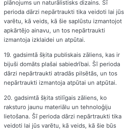
plānojums un naturālistisks dizains. Šī
perioda dārzi nepārtraukti tika veidoti lai jūs
varētu, kā veids, kā šie saplūstu izmantojot
apkārtējo ainavu, un tos nepārtraukti
izmantoja izklaidei un atpūtai.
19. gadsimtā šķita publiskais zāliens, kas ir
bijuši domāts plašai sabiedrībai. Šī perioda
dārzi nepārtraukti atradās pilsētās, un tos
nepārtraukti izmantoja atpūtai un atpūtai.
20. gadsimtā šķita stilīgais zāliens, ko
raksturo jaunu materiālu un tehnoloģiju
lietošana. Šī perioda dārzi nepārtraukti tika
veidoti lai jūs varētu, kā veids, kā šie būs