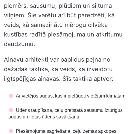
piemērs, sausumu, plūdiem un siltuma
viļņiem. Šie varētu arī būt paredzēti, kā
veids, kā samazinātu mērogu cilvēka
kustības radītā piesārņojuma un atkritumu
daudzumu.
Ainavu arhitekti var papildus peļņa no
dažādas taktika, kā veids, kā izveidotu
ilgtspējīgas ainavas. Šīs taktika aptver:
Ar vietējos augus, kas ir pielāgoti vietējam klimatam
Ūdens taupīšana, ceļu pretstatā sausumu izturīgus
augus un lietus ūdens savākšanu
Piesārņojuma sagriešana, ceļu zemas apkopes