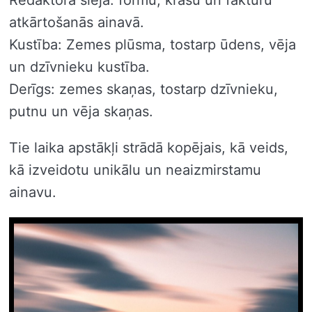
Redaktora sleja: formu, krāsu un faktūru
atkārtošanās ainavā.
Kustība: Zemes plūsma, tostarp ūdens, vēja
un dzīvnieku kustība.
Derīgs: zemes skaņas, tostarp dzīvnieku,
putnu un vēja skaņas.
Tie laika apstākļi strādā kopējais, kā veids,
kā izveidotu unikālu un neaizmirstamu
ainavu.