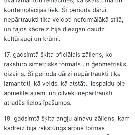
tika izmantoti iemācīties, kā skaistuma un
kontemplācijas liek. Šī perioda dārzi
nepārtraukti tika veidoti neformālākā stilā,
un tajos kādreiz bija diezgan daudz
kultūraugi un krūmi.
17. gadsimtā šķita oficiālais zāliens, ko
raksturo simetrisks formāts un ģeometrisks
dizains. Šī perioda dārzi nepārtraukti tika
izmantoti, kā veids, kā atstātu iespaidu pie
apmeklētājiem, un cilvēki nepārtraukti
atradās lielos īpašumos.
18. gadsimtā šķita angļu ainavu zāliens, kam
kādreiz bija raksturīgs ārpus formas