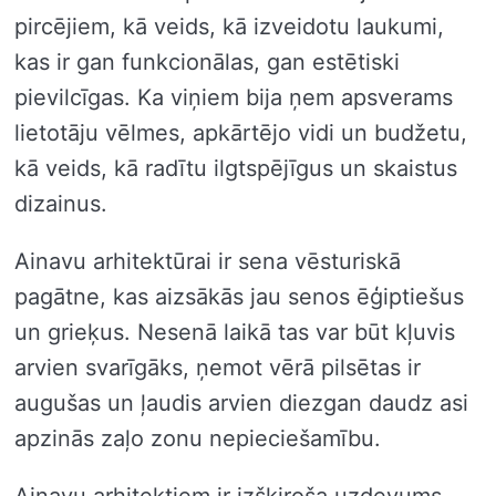
pircējiem, kā veids, kā izveidotu laukumi,
kas ir gan funkcionālas, gan estētiski
pievilcīgas. Ka viņiem bija ņem apsverams
lietotāju vēlmes, apkārtējo vidi un budžetu,
kā veids, kā radītu ilgtspējīgus un skaistus
dizainus.
Ainavu arhitektūrai ir sena vēsturiskā
pagātne, kas aizsākās jau senos ēģiptiešus
un grieķus. Nesenā laikā tas var būt kļuvis
arvien svarīgāks, ņemot vērā pilsētas ir
augušas un ļaudis arvien diezgan daudz asi
apzinās zaļo zonu nepieciešamību.